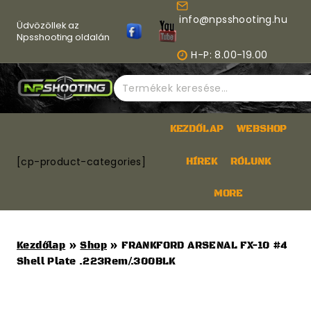
Skip
info@npsshooting.hu
to
Üdvözöllek az
content
Npsshooting oldalán
H-P: 8.00-19.00
Keresés
a
következőre:
KEZDŐLAP
WEBSHOP
[cp-product-categories]
HÍREK
RÓLUNK
MORE
Kezdőlap
»
Shop
»
FRANKFORD ARSENAL FX-10 #4
Shell Plate .223Rem/.300BLK