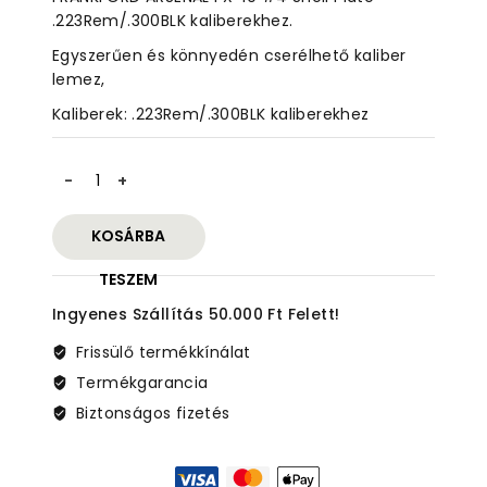
5
.223Rem/.300BLK kaliberekhez.
Egyszerűen és könnyedén cserélhető kaliber
lemez,
Kaliberek: .223Rem/.300BLK kaliberekhez
FRANKFORD
ARSENAL
FX-
KOSÁRBA
10
#4
TESZEM
Shell
Ingyenes Szállítás 50.000 Ft Felett!
Plate
.223Rem/.300BLK
Frissülő termékkínálat
mennyiség
Termékgarancia
Biztonságos fizetés