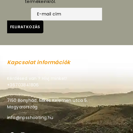
termékeinkről.
Kapcsolat információk
Kérdésed van ? Hívj minket!
+36703841806
7150 Bonyhád, Mikes Kelemen utca 5.
Magyarország
info@npsshooting.hu