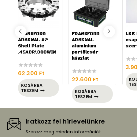
FRANKFORD
FRANKFORD
LEE 
ARSENAL #2
ARSENAL
csap
Shell Plate
alumínium
szer
.45ACP/.308WIN
portölcsér
készlet
3.9
0
62.300
Ft
out
0
of
22.600
Ft
out
KO
0
5
of
TE
out
KOSÁRBA
5
of
TESZEM
KOSÁRBA
5
TESZEM
Iratkozz fel hírlevelünkre
Szerezz meg minden információt