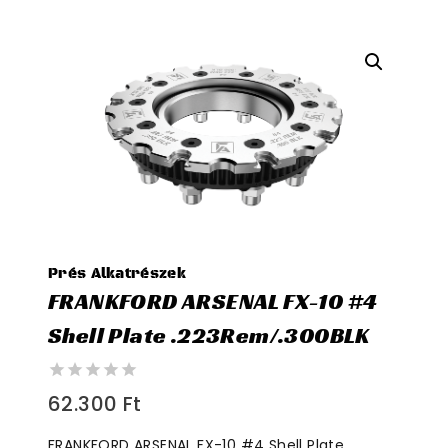
Prés Alkatrészek
FRANKFORD ARSENAL FX-10 #4
Shell Plate .223Rem/.300BLK
0
62.300
Ft
out
of
FRANKFORD ARSENAL FX-10 #4 Shell Plate