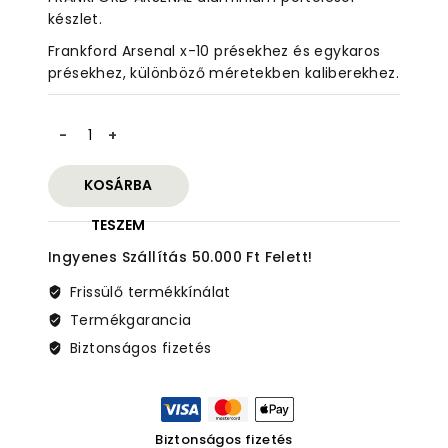
5
készlet.
Frankford Arsenal x-10 présekhez és egykaros
présekhez, különböző méretekben kaliberekhez.
FRANKFORD
ARSENAL
alumínium
KOSÁRBA
portölcsér
készlet
TESZEM
mennyiség
Ingyenes Szállítás 50.000 Ft Felett!
Frissülő termékkínálat
Termékgarancia
Biztonságos fizetés
Biztonságos fizetés