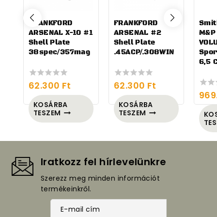
FRANKFORD
FRANKFORD
Smit
ARSENAL X-10 #1
ARSENAL #2
M&P
Shell Plate
Shell Plate
VOL
38spec/357mag
.45ACP/.308WIN
Spor
6,5 
62.300
Ft
62.300
Ft
0
0
969
out
out
0
of
of
out
KOSÁRBA
KOSÁRBA
5
5
of
TESZEM
TESZEM
KO
5
TE
Iratkozz fel hírlevelünkre
Szerezz meg minden információt
termékeinkről.