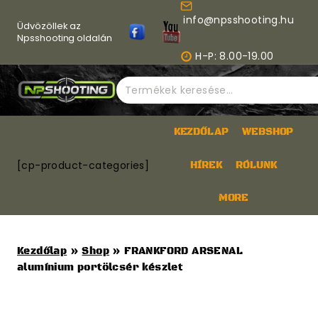
Skip
info@npsshooting.hu
to
Üdvözöllek az
content
Npsshooting oldalán
H-P: 8.00-19.00
Keresés
a
következőre:
KEZDŐLAP
WEBSHOP
[cp-product-categories]
HÍREK
RÓLUNK
MORE
Kezdőlap
»
Shop
»
FRANKFORD ARSENAL
alumínium portölcsér készlet