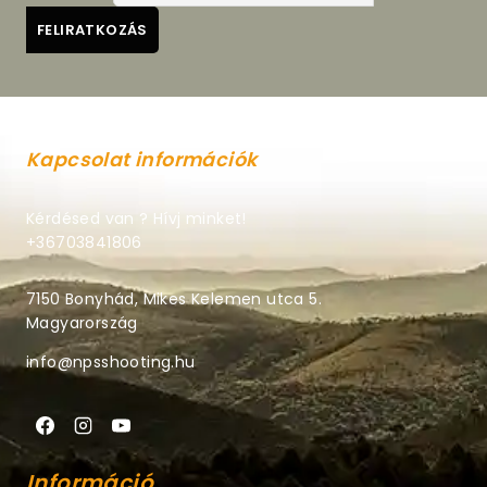
Kapcsolat információk
Kérdésed van ? Hívj minket!
+36703841806
7150 Bonyhád, Mikes Kelemen utca 5.
Magyarország
info@npsshooting.hu
Információ