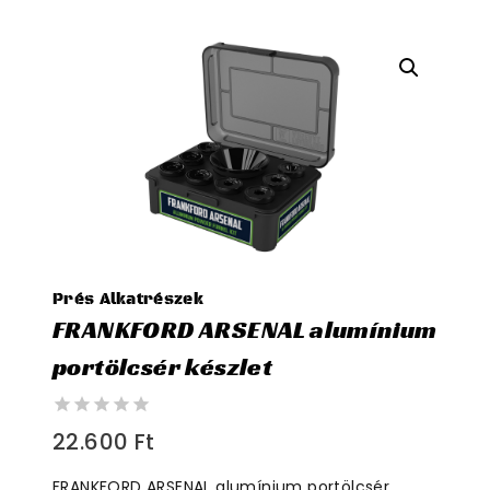
Prés Alkatrészek
FRANKFORD ARSENAL alumínium
portölcsér készlet
0
22.600
Ft
out
of
FRANKFORD ARSENAL alumínium portölcsér