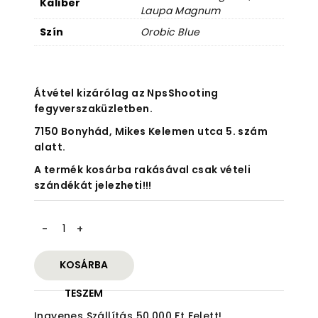
Kaliber
Laupa Magnum
Szín
Orobic Blue
Átvétel kizárólag az NpsShooting
fegyverszaküzletben.
7150 Bonyhád, Mikes Kelemen utca 5. szám
alatt.
A termék kosárba rakásával csak vételi
szándékát jelezheti!!!
Victrix
Armaments
Scepter
KOSÁRBA
V
mennyiség
TESZEM
Ingyenes Szállítás 50.000 Ft Felett!