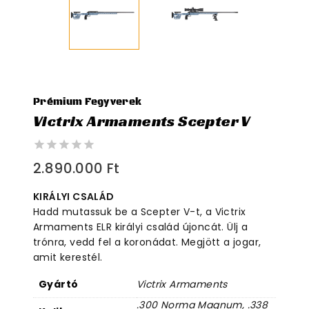
Prémium Fegyverek
Victrix Armaments Scepter V
0
2.890.000
Ft
out
of
KIRÁLYI CSALÁD
5
Hadd mutassuk be a Scepter V-t, a Victrix
Armaments ELR királyi család újoncát. Ülj a
trónra, vedd fel a koronádat. Megjött a jogar,
amit kerestél.
Gyártó
Victrix Armaments
.300 Norma Magnum, .338