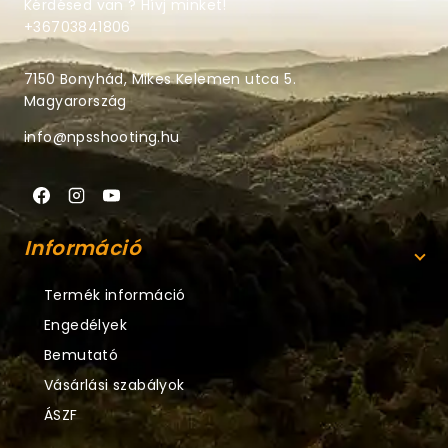
Kérdésed van ? Hívj minket!
+36703841806
7150 Bonyhád, Mikes Kelemen utca 5.
Magyarország
info@npsshooting.hu
Információ
Termék információ
Engedélyek
Bemutató
Vásárlási szabályok
ÁSZF