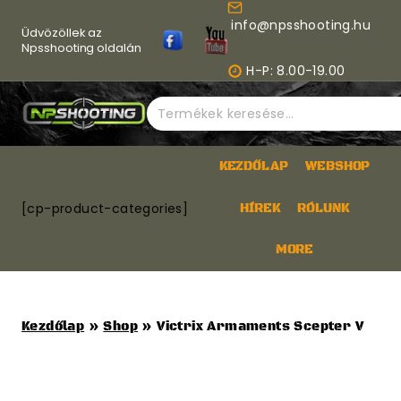
Skip
info@npsshooting.hu
to
Üdvözöllek az
content
Npsshooting oldalán
H-P: 8.00-19.00
Keresés
a
következőre:
KEZDŐLAP
WEBSHOP
[cp-product-categories]
HÍREK
RÓLUNK
MORE
Kezdőlap
»
Shop
»
Victrix Armaments Scepter V