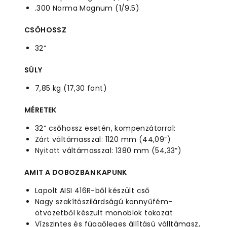
.300 Norma Magnum (1/9.5)
CSŐHOSSZ
32”
SÚLY
7,85 kg (17,30 font)
MÉRETEK
32” csőhossz esetén, kompenzátorral:
Zárt váltámasszal: 1120 mm (44,09”)
Nyitott váltámasszal: 1380 mm (54,33”)
AMIT A DOBOZBAN KAPUNK
Lapolt AISI 416R-ből készült cső
Nagy szakítószilárdságú könnyűfém-
ötvözetből készült monoblok tokozat
Vízszintes és függőleges állítású válltámasz,