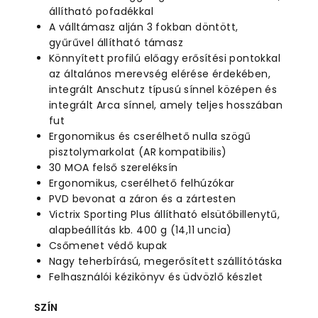
állítható pofadékkal
A válltámasz alján 3 fokban döntött,
gyűrűvel állítható támasz
Könnyített profilú előagy erősítési pontokkal
az általános merevség elérése érdekében,
integrált Anschutz típusú sínnel középen és
integrált Arca sínnel, amely teljes hosszában
fut
Ergonomikus és cserélhető nulla szögű
pisztolymarkolat (AR kompatibilis)
30 MOA felső szereléksín
Ergonomikus, cserélhető felhúzókar
PVD bevonat a záron és a zártesten
Victrix Sporting Plus állítható elsütőbillenytű,
alapbeállítás kb. 400 g (14,11 uncia)
Csőmenet védő kupak
Nagy teherbírású, megerősített szállítótáska
Felhasználói kézikönyv és üdvözlő készlet
SZÍN