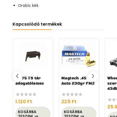
Orobic kék
Kapcsolódó termékek
CZ 75 TS tár
Magtech .45
Whe
adogatólemez
Auto 230gr FMJ
szer
43d
1.120
Ft
225
Ft
0
0
25.
out
out
0
of
of
out
KOSÁRBA
KOSÁRBA
5
5
of
TESZEM
TESZEM