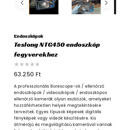
Endoszkópok
Teslong NTG450 endoszkóp
fegyverekhez
0
63.250
Ft
out
of
A professzionális Borescope-ok / ellenőrző
5
endoszkópok / videoszkópok / endoszkópos
ellenőrző kamerák olyan eszközök, amelyeket
hozzáférhetetlen helyek megtekintésére
terveztek. Egyes típusok képesek digitális
fényképek vagy videók készítésére. Kis
átmérőjű és megvilágítású kamerával vannak