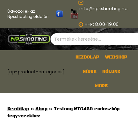
Skip
info@npsshooting.hu
to
Üdvözöllek az
content
Npsshooting oldalán
H-P: 8.00-19.00
Keresés
a
következőre:
KEZDŐLAP
WEBSHOP
[cp-product-categories]
HÍREK
RÓLUNK
MORE
Kezdőlap
»
Shop
»
Teslong NTG450 endoszkóp
fegyverekhez