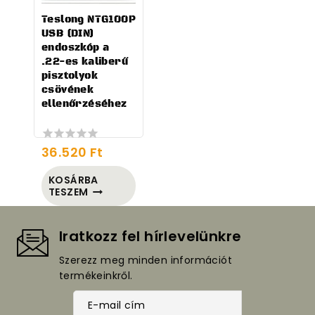
Teslong NTG100P
USB (DIN)
endoszkóp a
.22-es kaliberű
pisztolyok
csövének
ellenőrzéséhez
36.520
Ft
0
out
of
KOSÁRBA
5
TESZEM
Iratkozz fel hírlevelünkre
Szerezz meg minden információt
termékeinkről.