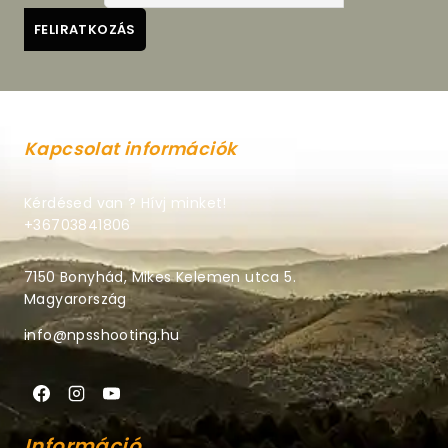
Kapcsolat információk
Kérdésed van ? Hívj minket!
+36703841806
7150 Bonyhád, Mikes Kelemen utca 5.
Magyarország
info@npsshooting.hu
Információ