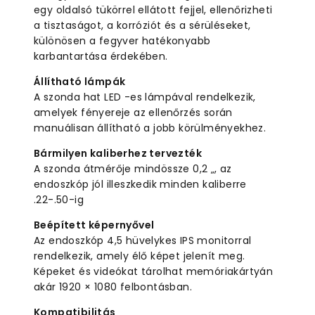
egy oldalsó tükörrel ellátott fejjel, ellenőrizheti
a tisztaságot, a korróziót és a sérüléseket,
különösen a fegyver hatékonyabb
karbantartása érdekében.
Állítható lámpák
A szonda hat LED -es lámpával rendelkezik,
amelyek fényereje az ellenőrzés során
manuálisan állítható a jobb körülményekhez.
Bármilyen kaliberhez tervezték
A szonda átmérője mindössze 0,2 „, az
endoszkóp jól illeszkedik minden kaliberre
.22-.50-ig
Beépített képernyővel
Az endoszkóp 4,5 hüvelykes IPS monitorral
rendelkezik, amely élő képet jelenít meg.
Képeket és videókat tárolhat memóriakártyán
akár 1920 × 1080 felbontásban.
Kompatibilitás