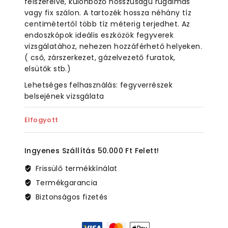
felszerelve, különböző hosszúságú rugalmas
vagy fix szálon. A tartozék hossza néhány tíz
centimétertől több tíz méterig terjedhet. Az
endoszkópok ideális eszközök fegyverek
vizsgálatához, nehezen hozzáférhető helyeken.
( cső, zárszerkezet, gázelvezető furatok,
elsütők stb.)
Lehetséges felhasználás: fegyverrészek
belsejének vizsgálata
Elfogyott
Ingyenes Szállítás 50.000 Ft Felett!
Frissülő termékkínálat
Termékgarancia
Biztonságos fizetés