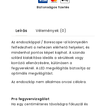
Biztonságos fizetés
Leírás
Vélemények (0)
Az endoszkóppal / Borescope-al könnyedén
felfedezheti a nehezen elérhető helyeket, és
mindenhol pontos képet kaphat. A szonda
szilárd kialakítása ideális a sérülések vagy
korrózió ellenőrzésére, különösen a
fegyvereknél. A LED megvilágítás biztosítja az
optimális megvilágítást.
Az endoszkóp nem alkalmas orvosi célokra.
Pro fegyvervizsgálat
Ha egy centiméteres távolságra fókuszál és