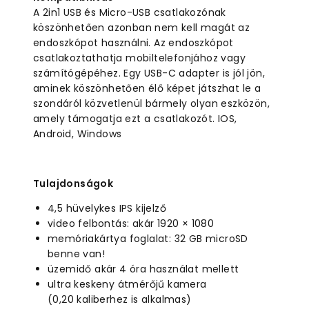
A 2in1 USB és Micro-USB csatlakozónak
köszönhetően azonban nem kell magát az
endoszkópot használni. Az endoszkópot
csatlakoztathatja mobiltelefonjához vagy
számítógépéhez. Egy USB-C adapter is jól jön,
aminek köszönhetően élő képet játszhat le a
szondáról közvetlenül bármely olyan eszközön,
amely támogatja ezt a csatlakozót. IOS,
Android, Windows
Tulajdonságok
4,5 hüvelykes IPS kijelző
video felbontás: akár 1920 × 1080
memóriakártya foglalat: 32 GB microSD
benne van!
üzemidő akár 4 óra használat mellett
ultra keskeny átmérőjű kamera
(0,20 kaliberhez is alkalmas)