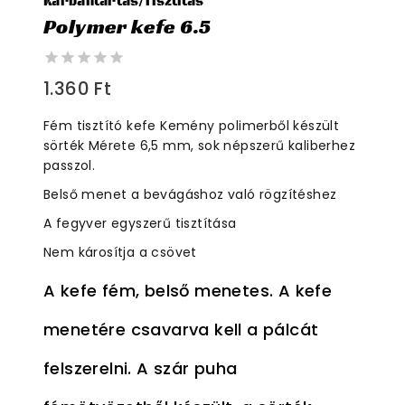
Karbantartás/Tisztítás
Polymer kefe 6.5
0
1.360
Ft
out
of
Fém tisztító kefe Kemény polimerből készült
5
sörték Mérete 6,5 mm, sok népszerű kaliberhez
passzol.
Belső menet a bevágáshoz való rögzítéshez
A fegyver egyszerű tisztítása
Nem károsítja a csövet
A kefe fém, belső menetes. A kefe
menetére csavarva kell a pálcát
felszerelni. A szár puha