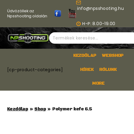
Skip
info@npsshooting.hu
to
Üdvözöllek az
content
Npsshooting oldalán
H-P: 8.00-19.00
Keresés
a
következőre:
KEZDŐLAP
WEBSHOP
[cp-product-categories]
HÍREK
RÓLUNK
MORE
Kezdőlap
»
Shop
»
Polymer kefe 6.5