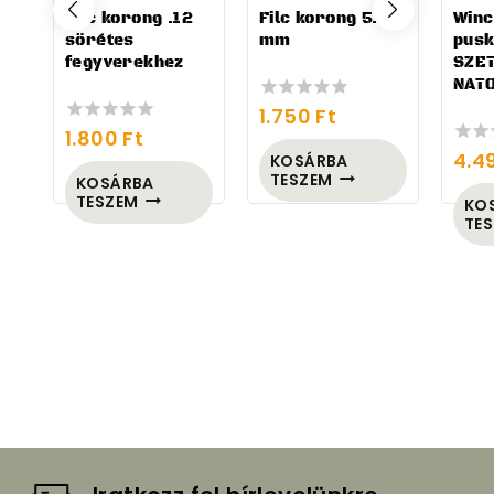
Filc korong .12
Filc korong 5.5
Winc
sörétes
mm
pusk
fegyverekhez
SZET
NATO
1.750
Ft
0
1.800
Ft
out
0
of
4.4
out
KOSÁRBA
0
5
of
TESZEM
out
KOSÁRBA
5
of
TESZEM
KO
5
TE