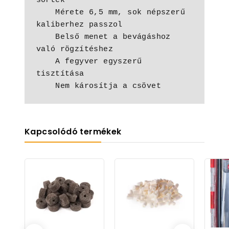
sörték

    Mérete 6,5 mm, sok népszerű 
kaliberhez passzol

    Belső menet a bevágáshoz 
való rögzítéshez

    A fegyver egyszerű 
tisztítása

    Nem károsítja a csövet
Kapcsolódó termékek