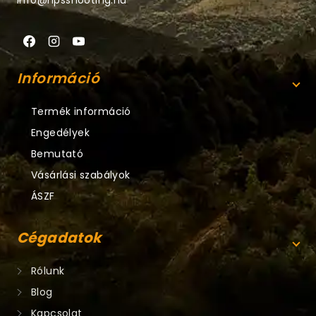
info@npsshooting.hu
Információ
Termék információ
Engedélyek
Bemutató
Vásárlási szabályok
ÁSZF
Cégadatok
Rólunk
Blog
Kapcsolat