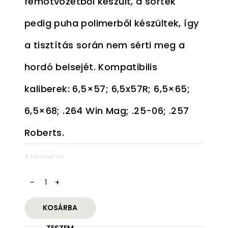
fémötvözetből készült, a sörték
pedig puha polimerből készültek, így
a tisztítás során nem sérti meg a
hordó belsejét. Kompatibilis
kaliberek: 6,5×57; 6,5x57R; 6,5×65;
6,5×68; .264 Win Mag; .25-06; .257
Roberts.
8 készleten
Polymer
kefe
6.5
KOSÁRBA
mennyiség