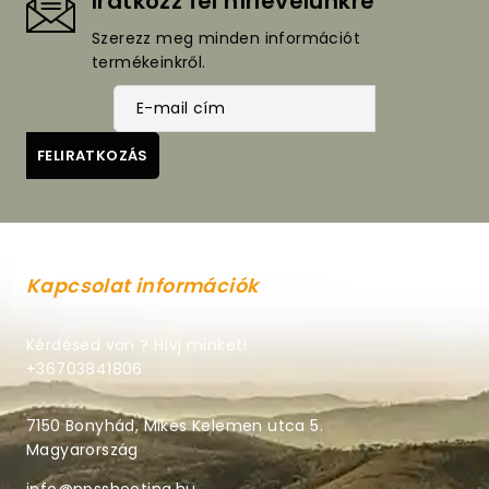
Iratkozz fel hírlevelünkre
Szerezz meg minden információt
termékeinkről.
Kapcsolat információk
Kérdésed van ? Hívj minket!
+36703841806
7150 Bonyhád, Mikes Kelemen utca 5.
Magyarország