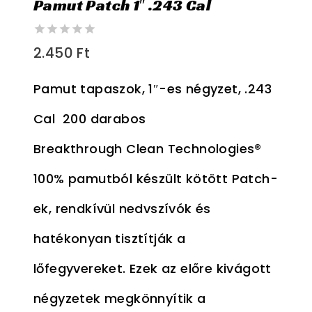
Pamut Patch 1″ .243 Cal
0
2.450
Ft
out
of
5
Pamut tapaszok, 1″-es négyzet, .243
Cal 200 darabos
Breakthrough Clean Technologies®
100% pamutból készült kötött Patch-
ek, rendkívül nedvszívók és
hatékonyan tisztítják a
lőfegyvereket. Ezek az előre kivágott
négyzetek megkönnyítik a