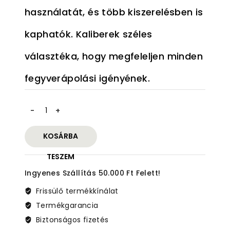
használatát, és több kiszerelésben is
kaphatók. Kaliberek széles
választéka, hogy megfeleljen minden
fegyverápolási igényének.
Pamut
Patch
1"
KOSÁRBA
.243
Cal
TESZEM
mennyiség
Ingyenes Szállítás 50.000 Ft Felett!
Frissülő termékkínálat
Termékgarancia
Biztonságos fizetés