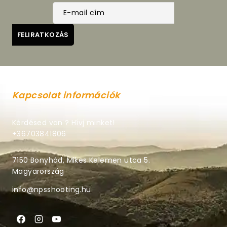
Kapcsolat információk
Kérdésed van ? Hívj minket!
+36703841806
7150 Bonyhád, Mikes Kelemen utca 5.
Magyarország
info@npsshooting.hu