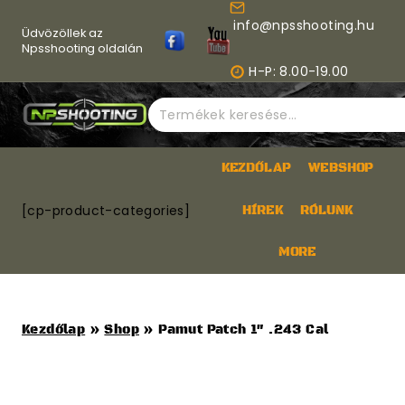
Skip
info@npsshooting.hu
to
Üdvözöllek az
content
Npsshooting oldalán
H-P: 8.00-19.00
Keresés
a
következőre:
KEZDŐLAP
WEBSHOP
[cp-product-categories]
HÍREK
RÓLUNK
MORE
Kezdőlap
»
Shop
»
Pamut Patch 1″ .243 Cal