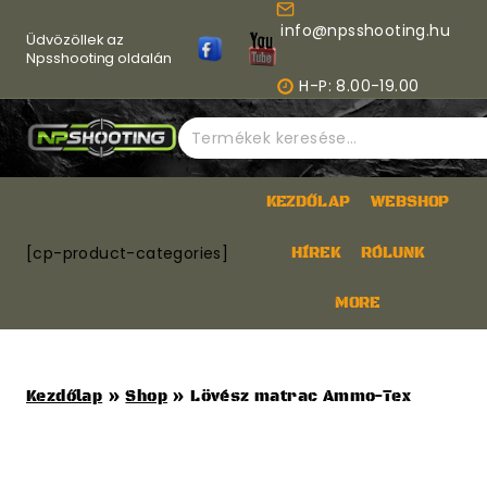
Skip
info@npsshooting.hu
to
Üdvözöllek az
content
Npsshooting oldalán
H-P: 8.00-19.00
Keresés
a
következőre:
KEZDŐLAP
WEBSHOP
[cp-product-categories]
HÍREK
RÓLUNK
MORE
Kezdőlap
»
Shop
»
Lövész matrac Ammo-Tex