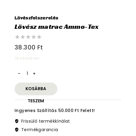
Lövészfelszerelés
Lövész matrac Ammo-Tex
0
38.300
Ft
out
of
18 készleten
5
Lövész
matrac
Ammo-
KOSÁRBA
Tex
mennyiség
TESZEM
Ingyenes Szállítás 50.000 Ft Felett!
Frissülő termékkínálat
Termékgarancia