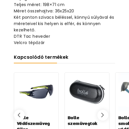
Teljes méret: 198×71 cm
Méret összehajtva: 36x25x20
Két ponton szivacs béléssel, könnyű súlyával és
méreteivel kis helyen is elfér, és könnyen
kezelhető.
DTR Tac heveder
Velcro tépőzár
Kapcsolódó termékek
Bolle
Bolle
Boll
Védőszemüveg
szemüvegtok
smo