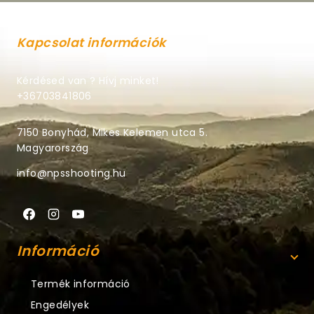
Kapcsolat információk
Kérdésed van ? Hívj minket!
+36703841806
7150 Bonyhád, Mikes Kelemen utca 5.
Magyarország
info@npsshooting.hu
Információ
Termék információ
Engedélyek