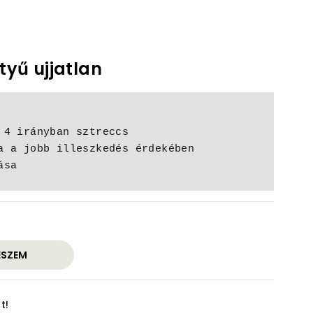
tyű ujjatlan
tása
ESZEM
t!