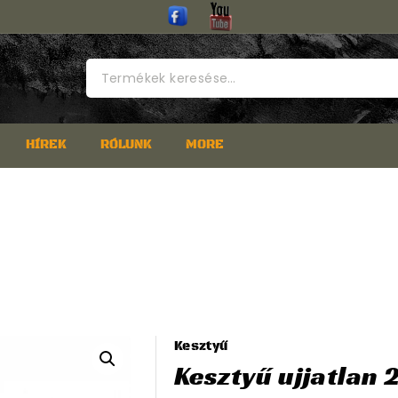
Keresés
a
következőre:
HÍREK
RÓLUNK
MORE
Kesztyű
Kesztyű ujjatlan 