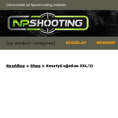
Skip
Üdvözöllek az Npsshooting oldalán
to
content
[cp-product-categories]
KEZDŐLAP
WEBSHOP
Kezdőlap
»
Shop
»
Kesztyű ujjatlan 2XL/11