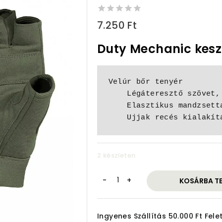
0
7.250
Ft
out
of
Duty Mechanic kesz
5
Velúr bőr tenyér

    Légáteresztő szövet, 4 irányban sztreccs

    Elasztikus mandzsetta a jobb illeszkedés érdekében

    Ujjak recés kialakí
2 készleten
Kesztyű
KOSÁRBA T
ujjatlan
2XL/11
mennyiség
Ingyenes Szállítás 50.000 Ft Felet