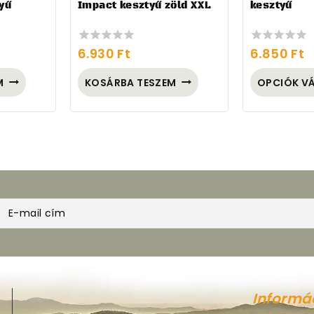
yű
Impact kesztyű zöld XXL
kesztyű
6.930
Ft
6.850
Ft
0
0
out
out
of
of
M
KOSÁRBA TESZEM
OPCIÓK V
5
5
Informá