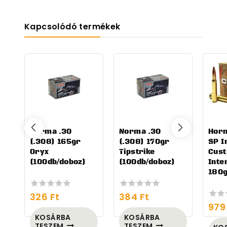
Kapcsolódó termékek
Norma .30
Norma .30
Horn
(.308) 165gr
(.308) 170gr
SP I
Oryx
Tipstrike
Cus
(100db/doboz)
(100db/doboz)
Inte
180g
326
Ft
384
Ft
0
0
97
out
out
0
of
of
out
KOSÁRBA
KOSÁRBA
5
5
of
TESZEM
TESZEM