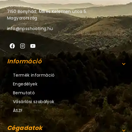
7150 Bonyhád, Mikes Kelemen utca 5.
Magyarország
info@npsshooting.hu
Információ
Termék információ
Engedélyek
Bemutató
Vásárlási szabályok
ÁSZF
Cégadatok