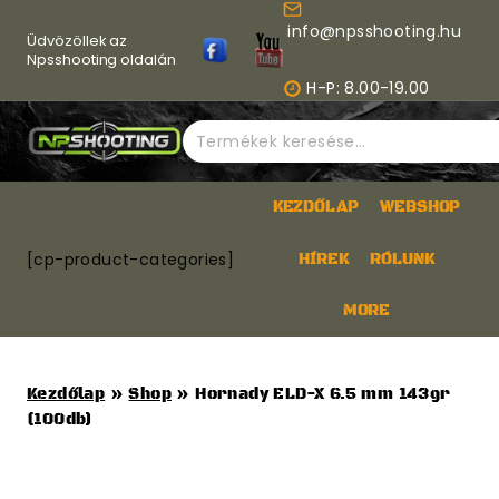
Skip
info@npsshooting.hu
to
Üdvözöllek az
content
Npsshooting oldalán
H-P: 8.00-19.00
Keresés
a
következőre:
KEZDŐLAP
WEBSHOP
[cp-product-categories]
HÍREK
RÓLUNK
MORE
Kezdőlap
»
Shop
»
Hornady ELD-X 6.5 mm 143gr
(100db)