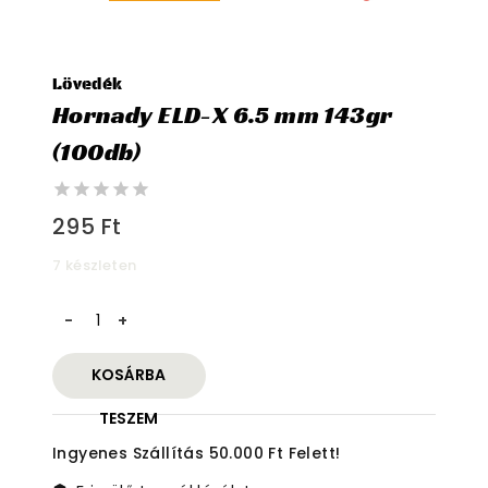
Lövedék
Hornady ELD-X 6.5 mm 143gr
(100db)
0
295
Ft
out
of
7 készleten
5
Hornady
ELD-
X
KOSÁRBA
6.5
mm
TESZEM
143gr
Ingyenes Szállítás 50.000 Ft Felett!
(100db)
mennyiség