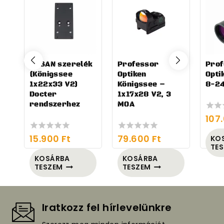
RUSAN szerelék
Professor
Prof
(Königssee
Optiken
Opti
1x22x33 V2)
Königssee –
8-2
Docter
1x17x28 V2, 3
rendszerhez
MOA
107
0
out
of
15.900
Ft
79.600
Ft
KO
0
0
5
TE
out
out
of
of
KOSÁRBA
KOSÁRBA
5
5
TESZEM
TESZEM
Iratkozz fel hírlevelünkre