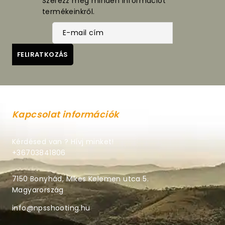
Szerezz meg minden információt
termékeinkről.
Kapcsolat információk
Kérdésed van ? Hívj minket!
+36703841806
7150 Bonyhád, Mikes Kelemen utca 5.
Magyarország
info@npsshooting.hu