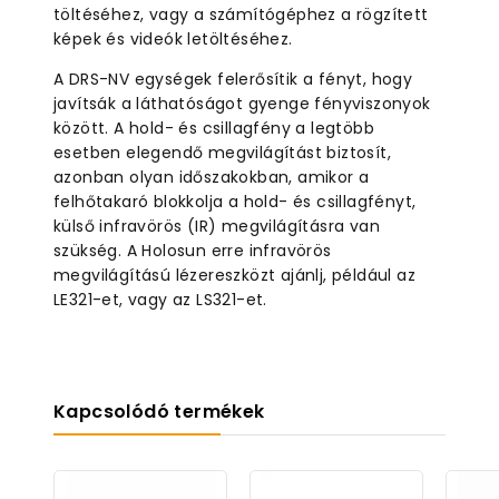
töltéséhez, vagy a számítógéphez a rögzített
képek és videók letöltéséhez.
A DRS-NV egységek felerősítik a fényt, hogy
javítsák a láthatóságot gyenge fényviszonyok
között. A hold- és csillagfény a legtöbb
esetben elegendő megvilágítást biztosít,
azonban olyan időszakokban, amikor a
felhőtakaró blokkolja a hold- és csillagfényt,
külső infravörös (IR) megvilágításra van
szükség. A Holosun erre infravörös
megvilágítású lézereszközt ajánlj, például az
LE321-et, vagy az LS321-et.
Kapcsolódó termékek