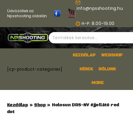
Skip
info@npsshooting.hu
to
Üdvözöllek az
content
Npsshooting oldalán
H-P: 8.00-19.00
Keresés
a
következőre:
KEZDŐLAP
WEBSHOP
[cp-product-categories]
HÍREK
RÓLUNK
MORE
Kezdőlap
»
Shop
»
Holosun DRS-NV éjjellátó red
dot