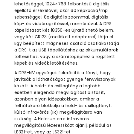
lehetőséggel, 1024×768 felbontású digitális
éjjellátó érzékelővel, akár 60 képkocka/mp
sebességgel, 8x digitális zoommal, digitális
kép- és videórögzítéssel, memóriával. A DRS
tápellátását két 18350-es újratölthető belem,
vagy két CR123 (mellékelt adapterrel) látja el.
Egy beépített mágneses csatoló csatlakoztatja
a DRS-t az USB tápellátáshoz az akkumulátorok
töltéséhez, vagy a számítógéphez a rögzített
képek és videók letöltéséhez.
A DRS-NV egységek felerősítik a fényt, hogy
javítsák a láthatóságot gyenge fényviszonyok
között. A hold- és csillagfény a legtöbb
esetben elegendő megvilágítást biztosít,
azonban olyan időszakokban, amikor a
felhőtakaró blokkolja a hold- és csillagfényt,
külső infravörös (IR) megvilágításra van
szükség. A Holosun erre infravörös
megvilágítású lézereszközt ajánlj, például az
LE321-et, vagy az LS321-et.