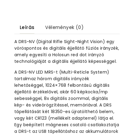
Leírás
Vélemények (0)
A DRS-NV (Digital Rifle Sight-Night Vision) egy
vöröspontos és digitális éjjellátó fúziós irányzék,
amely egyesíti a Holosun red dot irányzó
technológiáját a digitális éjjellátó képességgel.
A DRS-NV LED MRS-t (Multi-Reticle System)
tartalmaz három digitális irányzék
lehetőséggel, 1024×768 felbontású digitális
éjjellátó érzékelővel, akár 60 képkocka/mp
sebességgel, 8x digitális zoommal, digitális
kép- és videórögzítéssel, memóriával. A DRS
tápellátását két 18350-es újratölthető belem,
vagy két CR123 (mellékelt adapterrel) látja el.
Egy beépített mágneses csatoló csatlakoztatja
a DRS-t az USB tápellátáshoz az akkumulátorok