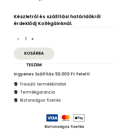
Készletről és szállítási határidőkről
érdeklődj Kollégáinknál.
Holosun
DRS-
NV
KOSÁRBA
éjjellátó
red
TESZEM
dot
Ingyenes Szállítás 50.000 Ft Felett!
mennyiség
Frissülő termékkínálat
Termékgarancia
Biztonságos fizetés
Biztonságos fizetés