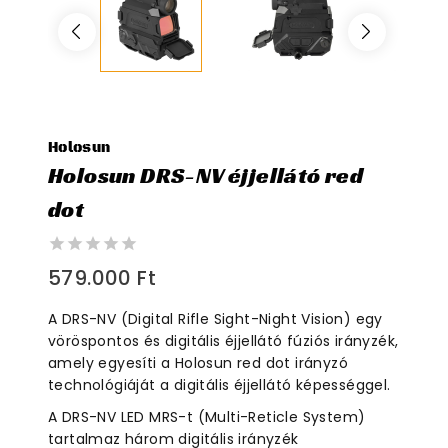
Holosun
Holosun DRS-NV éjjellátó red
dot
0
579.000
Ft
out
of
A DRS-NV (Digital Rifle Sight-Night Vision) egy
5
vöröspontos és digitális éjjellátó fúziós irányzék,
amely egyesíti a Holosun red dot irányzó
technológiáját a digitális éjjellátó képességgel.
A DRS-NV LED MRS-t (Multi-Reticle System)
tartalmaz három digitális irányzék