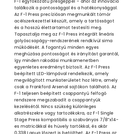
F-1 egyfokozatú présgéppel – ahol az innováció
találkozik a pontossággal és a hatékonysággal.
Az F-1 Press precíziósan megmunkált tömör
acélszerkezettel készült, amely a tartósságot
és a hosszú élettartamot testesíti meg.
Tapasztalja meg az F-1 Press integrált lineáris
golyóscsapágy-rendszerének rendkívül sima
működését. A fogantyú minden egyes
meghúzása pontosságot és irányítást garantál,
így minden rakodási munkamenetben
egyenletes eredményt biztosít. Az F-1 Press
beépített LED-lámpával rendelkezik, amely
megvilágított munkaterületet hoz létre, amely
csak a Frankford Arsenal sajtókon található. Az
F-1 teljesen beépített csappantyú felfogó
rendszere megszabadít a csappantyúk
kezelésétől. Nincs szükség különleges
alkatrészekre vagy tartozékokra, az F-1 Single
Stage Press kompatibilis a szabványos 7/8”x14-
es matricákkal és hüvely tartókkal, és akár
0,338 Lapua lőszert is betölthet. Az F-1 Press az