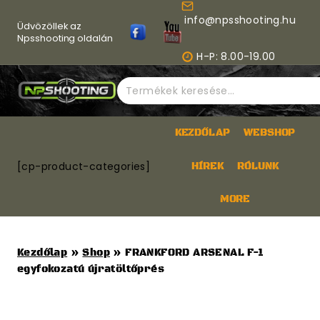
Skip
info@npsshooting.hu
to
Üdvözöllek az
content
Npsshooting oldalán
H-P: 8.00-19.00
Keresés
a
következőre:
KEZDŐLAP
WEBSHOP
[cp-product-categories]
HÍREK
RÓLUNK
MORE
Kezdőlap
»
Shop
»
FRANKFORD ARSENAL F-1
egyfokozatú újratöltőprés