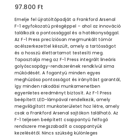
0
97.800
Ft
out
of
Emelje fel újratöltőpadját a Frankford Arsenal
5
F-1 egyfokozatú présgéppel – ahol az innováció
találkozik a pontossággal és a hatékonysággal.
Az F-1 Press precíziósan megmunkált tömör
acélszerkezettel készült, amely a tartósságot
és a hosszú élettartamot testesíti meg.
Tapasztalja meg az F-1 Press integrált lineáris
golyóscsapágy-rendszerének rendkívül sima
működését. A fogantyú minden egyes
meghúzása pontosságot és irányítást garantál,
így minden rakodási munkamenetben
egyenletes eredményt biztosít. Az F-1 Press
beépített LED-lámpával rendelkezik, amely
megvilágított munkaterületet hoz létre, amely
csak a Frankford Arsenal sajtókon található. Az
F-1 teljesen beépített csappantyú felfogó
rendszere megszabadít a csappantyúk
kezelésétől. Nincs szükség különleges