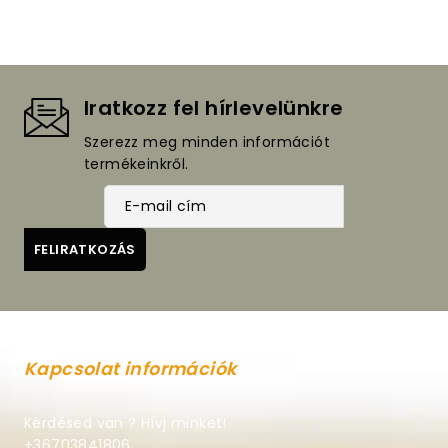
Iratkozz fel hírlevelünkre
Szerezz meg minden információt
termékeinkről.
Kapcsolat információk
Kérdésed van ? Hívj minket!
+36703841806