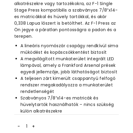
alkatrészekre vagy tartozékokra, az F-1 Single
Stage Press kompatibilis a szabványos 7/8”x14-
es matricákkal és hüvely tartókkal, és akár
0,338 Lapua lőszert is betölthet. Az F-1 Press az
Ön jegye a páratlan pontosságra a padon és a
terepen.
A lineáris nyomószár csapágy rendkívül sima
működést és kopáscsökkentést biztosít
A megvilágított munkaterület integrált LED
lámpával, amely a Frankford Arsenal prések
egyedi jellemzője, jobb láthatóságot biztosít
A teljesen zárt kimerült csappantyú felfogó
rendszer megakadályozza a munkaterület
rendetlenségét
Szabványos 7/8”x14-es matricák és
hüvelytartók használhatók – nincs szükség
külön alkatrészekre
FRANKFORD
ARSENAL