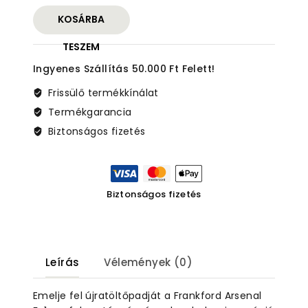
F-
KOSÁRBA
1
egyfokozatú
TESZEM
újratöltőprés
Ingyenes Szállítás 50.000 Ft Felett!
mennyiség
Frissülő termékkínálat
Termékgarancia
Biztonságos fizetés
Biztonságos fizetés
Leírás
Vélemények (0)
Emelje fel újratöltőpadját a Frankford Arsenal