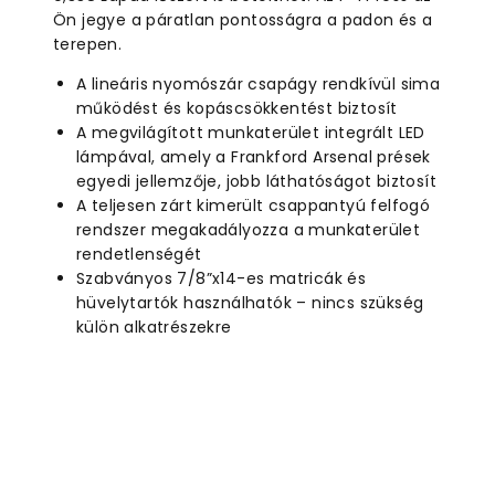
Ön jegye a páratlan pontosságra a padon és a
terepen.
A lineáris nyomószár csapágy rendkívül sima
működést és kopáscsökkentést biztosít
A megvilágított munkaterület integrált LED
lámpával, amely a Frankford Arsenal prések
egyedi jellemzője, jobb láthatóságot biztosít
A teljesen zárt kimerült csappantyú felfogó
rendszer megakadályozza a munkaterület
rendetlenségét
Szabványos 7/8”x14-es matricák és
hüvelytartók használhatók – nincs szükség
külön alkatrészekre