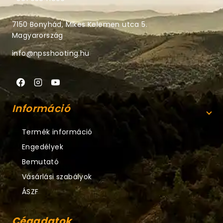
7150 Bonyhád, Mikes Kelemen utca 5.
Magyarország
info@npsshooting.hu
Információ
Termék információ
Engedélyek
Bemutató
Vásárlási szabályok
ÁSZF
Cégadatok