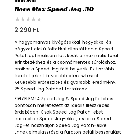
Real Avid
Bore Max Speed Jag .30
0
2.290
Ft
out
of
A hagyományos kivágásokkal, hegyekkel és
5
négyzet alakú foltokkal ellentétben a Speed ​​
Patch optimálisan illeszkedik a maximális furat
érintkezéshez és a csomómentes súroláshoz,
amikor a Speed ​​Jag fölé helyezik. Ez tisztább
furatot jelent kevesebb áteresztéssel.
Kevesebb erőfeszítés és gyorsabb eredmény.
25 Speed ​​Jag Patchet tartalmaz.
FIGYELEM! A Speed ​​Jag & Speed ​​Jag Patches
pontosan méretezett az ideális illeszkedés
érdekében. Csak Speed ​​Jag Patch-eket
használjon Speed ​​Jag-ekkel, és csak Speed ​​
Jag-et használjon Speed ​​Jag Patch-ekkel.
Ennek elmulasztása a furaton belüli beszorulást