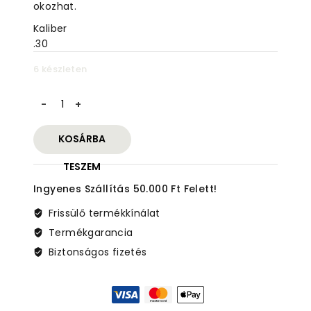
okozhat.
Kaliber
.30
6 készleten
Bore
Max
Speed
KOSÁRBA
Jag
.30
TESZEM
mennyiség
Ingyenes Szállítás 50.000 Ft Felett!
Frissülő termékkínálat
Termékgarancia
Biztonságos fizetés