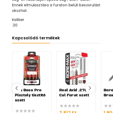
Ennek elmulasztása a furaton belüli beszorulást
okozhat.
Kaliber
.30
Kapcsolódó termékek
Gun Boss Pro
Real Avid .270
Bore
Pisztoly tisztító
Cal Furat szett
Brus
szett
3.812
Ft
1.9
0
0