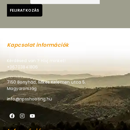
Kapcsolat információk
Kérdésed van ? Hívj minket!
+36703841806
7150 Bonyhád, Mikes Kelemen utca 5.
Magyarország
info@npsshooting.hu