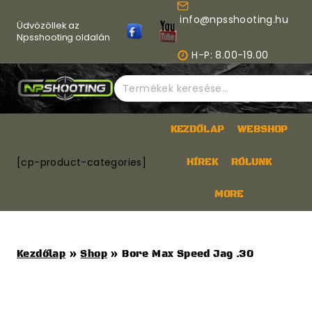
Skip
info@npsshooting.hu
to
Üdvözöllek az
content
Npsshooting oldalán
H-P: 8.00-19.00
Keresés
a
következőre:
KEZDŐLAP
WEBSHOP
[cp-product-categories]
HÍREK
RÓLUNK
MORE
Kezdőlap
»
Shop
»
Bore Max Speed Jag .30