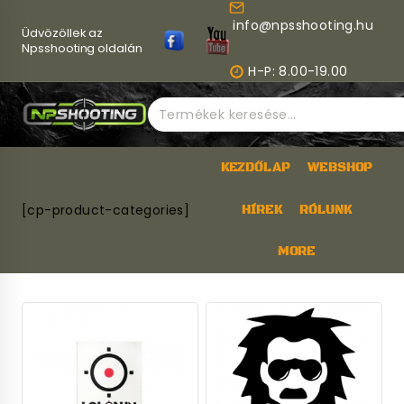
Skip
info@npsshooting.hu
to
Üdvözöllek az
content
Npsshooting oldalán
H-P: 8.00-19.00
Keresés
a
következőre:
KEZDŐLAP
WEBSHOP
[cp-product-categories]
HÍREK
RÓLUNK
MORE