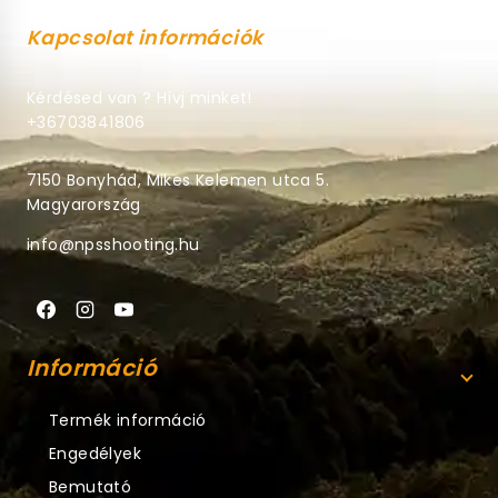
Kapcsolat információk
Kérdésed van ? Hívj minket!
+36703841806
7150 Bonyhád, Mikes Kelemen utca 5.
Magyarország
info@npsshooting.hu
Információ
Termék információ
Engedélyek
Bemutató