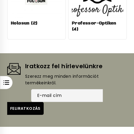
Holosun
(2)
Professor-Optiken
(4)
Iratkozz fel hírlevelünkre
Szerezz meg minden információt
termékeinkről.