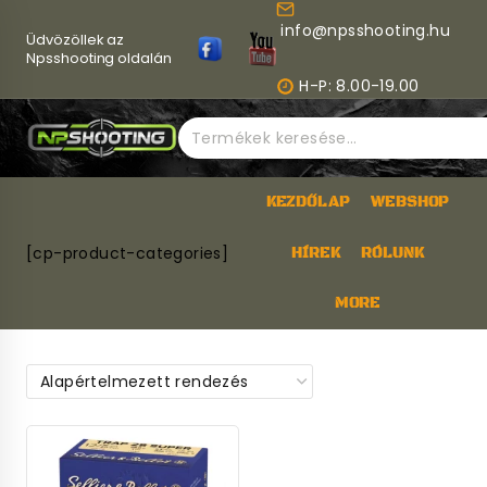
Skip
info@npsshooting.hu
to
Üdvözöllek az
content
Npsshooting oldalán
H-P: 8.00-19.00
Keresés
a
következőre:
KEZDŐLAP
WEBSHOP
[cp-product-categories]
HÍREK
RÓLUNK
MORE