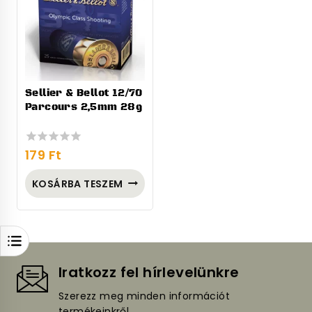
Sellier & Bellot 12/70
Parcours 2,5mm 28g
179
Ft
0
out
of
KOSÁRBA TESZEM
5
Iratkozz fel hírlevelünkre
Szerezz meg minden információt
termékeinkről.