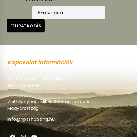
Kapcsolat információk
Kérdésed van ? Hívj minket!
+36703841806
7150 Bonyhád, Mikes Kelemen utca 5.
Magyarország
info@npsshooting.hu