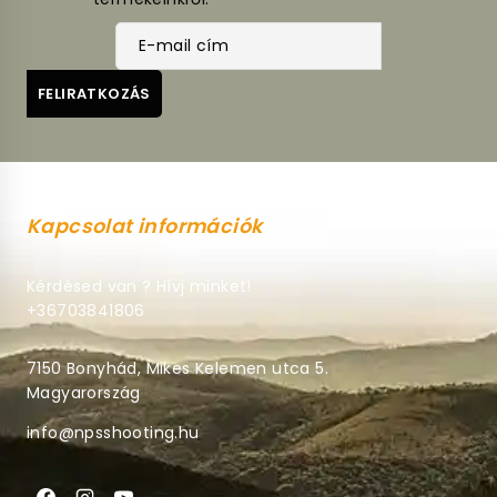
Kapcsolat információk
Kérdésed van ? Hívj minket!
+36703841806
7150 Bonyhád, Mikes Kelemen utca 5.
Magyarország
info@npsshooting.hu