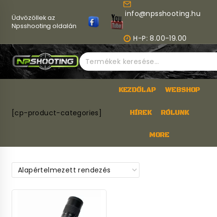
Skip
info@npsshooting.hu
to
Üdvözöllek az
content
Npsshooting oldalán
H-P: 8.00-19.00
Keresés
a
következőre:
KEZDŐLAP
WEBSHOP
[cp-product-categories]
HÍREK
RÓLUNK
MORE