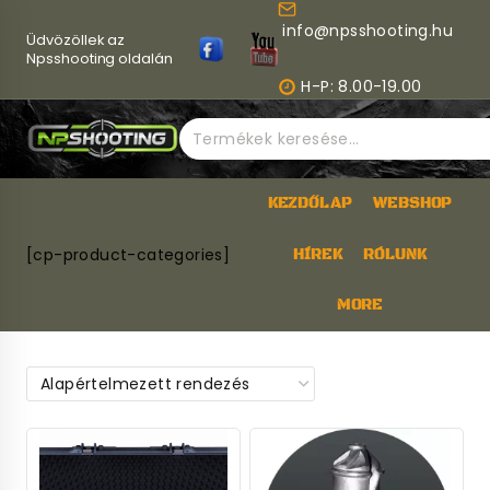
Skip
info@npsshooting.hu
to
Üdvözöllek az
content
Npsshooting oldalán
H-P: 8.00-19.00
Keresés
a
következőre:
KEZDŐLAP
WEBSHOP
[cp-product-categories]
HÍREK
RÓLUNK
MORE