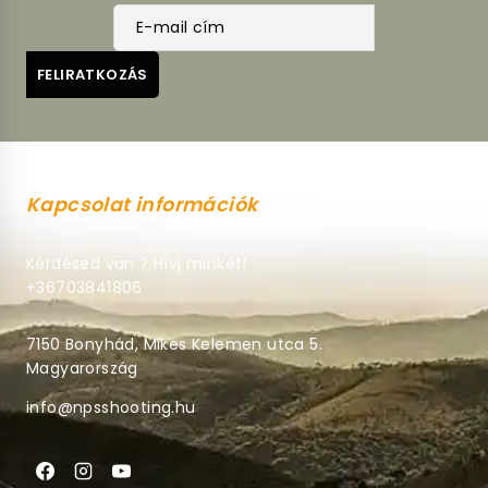
Kapcsolat információk
Kérdésed van ? Hívj minket!
+36703841806
7150 Bonyhád, Mikes Kelemen utca 5.
Magyarország
info@npsshooting.hu