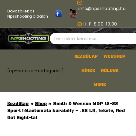
Skip
info@npsshooting.hu
to
Üdvözöllek az
content
Npsshooting oldalán
H-P: 8.00-19.00
Keresés
a
következőre:
KEZDŐLAP
WEBSHOP
[cp-product-categories]
HÍREK
RÓLUNK
MORE
Kezdőlap
»
Shop
»
Smith & Wesson M&P 15-22
Sport félautomata karabély – .22 LR, fekete, Red
Dot Sight-tal