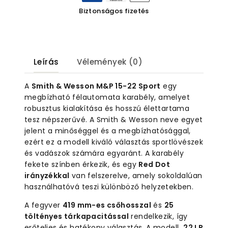
Dot
Biztonságos fizetés
Sight-
tal
mennyiség
Leírás
Vélemények (0)
A
Smith & Wesson M&P 15-22 Sport
egy
megbízható félautomata karabély, amelyet
robusztus kialakítása és hosszú élettartama
tesz népszerűvé. A Smith & Wesson neve egyet
jelent a minőséggel és a megbízhatósággal,
ezért ez a modell kiváló választás sportlövészek
és vadászok számára egyaránt. A karabély
fekete színben érkezik, és egy
Red Dot
irányzékkal
van felszerelve, amely sokoldalúan
használhatóvá teszi különböző helyzetekben.
A fegyver
419 mm-es csőhosszal
és
25
töltényes tárkapacitással
rendelkezik, így
erőteljes és hatékony választás. A modell
.22 LR