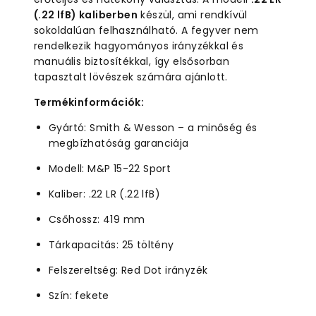
(.22 lfB) kaliberben
készül, ami rendkívül
sokoldalúan felhasználható. A fegyver nem
rendelkezik hagyományos irányzékkal és
manuális biztosítékkal, így elsősorban
tapasztalt lövészek számára ajánlott.
Termékinformációk:
Gyártó: Smith & Wesson – a minőség és
megbízhatóság garanciája
Modell: M&P 15-22 Sport
Kaliber: .22 LR (.22 lfB)
Csőhossz: 419 mm
Tárkapacitás: 25 töltény
Felszereltség: Red Dot irányzék
Szín: fekete