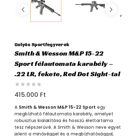
Golyós Sportfegyverek
Smith & Wesson M&P 15-22
Sport félautomata karabély –
.22 LR, fekete, Red Dot Sight-tal
0
415.000
Ft
out
of
A
Smith & Wesson M&P 15-22 Sport
egy
5
megbízható félautomata karabély, amelyet
robusztus kialakítása és hosszú élettartama
tesz népszerűvé. A Smith & Wesson neve egyet
jelent a minőséggel és a megbízhatósággal,