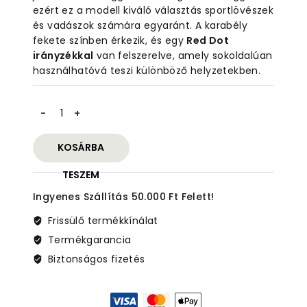
ezért ez a modell kiváló választás sportlövészek
és vadászok számára egyaránt. A karabély
fekete színben érkezik, és egy
Red Dot
irányzékkal
van felszerelve, amely sokoldalúan
használhatóvá teszi különböző helyzetekben.
Smith
&
Wesson
KOSÁRBA
M&P
15-
TESZEM
22
Ingyenes Szállítás 50.000 Ft Felett!
Sport
félautomata
Frissülő termékkínálat
karabély
Termékgarancia
–
.22
Biztonságos fizetés
LR,
fekete,
Red