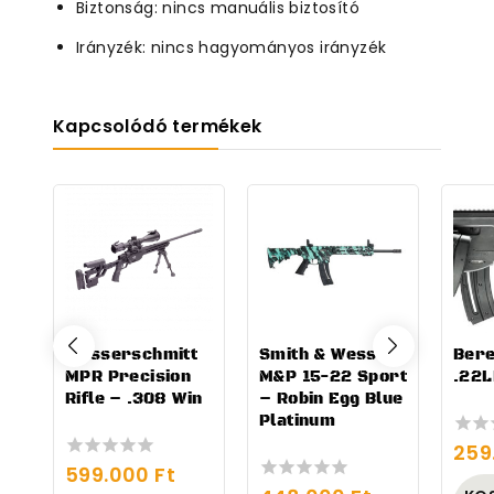
Biztonság: nincs manuális biztosító
Irányzék: nincs hagyományos irányzék
Kapcsolódó termékek
Messerschmitt
Smith & Wesson
Bere
MPR Precision
M&P 15-22 Sport
.22L
Rifle – .308 Win
– Robin Egg Blue
Platinum
259
0
599.000
Ft
out
0
of