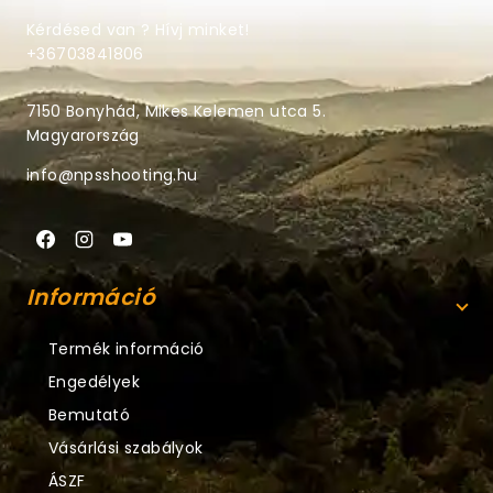
Kérdésed van ? Hívj minket!
+36703841806
7150 Bonyhád, Mikes Kelemen utca 5.
Magyarország
info@npsshooting.hu
Információ
Termék információ
Engedélyek
Bemutató
Vásárlási szabályok
ÁSZF