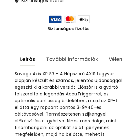
Biztonságos fizetés
Biztonságos fizetés
Leírás
További információk
Vélemények
Savage Axis XP SR – A Népszerű AXIS fegyver
alapján készült és számos, jelentős újdonsággal
egészíti ki a korábbi verziót. Először is a gyártó
felszerelte a legendás AccuTrigger-rel, az
optimális pontosság érdekében, majd az XP-t
ellátta egy roppant pontos 3-9×40-es
céltávcsővel. Természetesen szíjkengyel
előkészítéssel gyártva. Nincs más dolga, mint
finomhangolni az optikát saját igényeinek
megfelelően, majd ha belőtte, mehet is