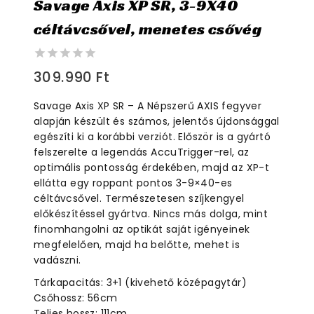
Savage Axis XP SR, 3-9X40
céltávcsővel, menetes csővég
0
309.990
Ft
out
of
Savage Axis XP SR – A Népszerű AXIS fegyver
5
alapján készült és számos, jelentős újdonsággal
egészíti ki a korábbi verziót. Először is a gyártó
felszerelte a legendás AccuTrigger-rel, az
optimális pontosság érdekében, majd az XP-t
ellátta egy roppant pontos 3-9×40-es
céltávcsővel. Természetesen szíjkengyel
előkészítéssel gyártva. Nincs más dolga, mint
finomhangolni az optikát saját igényeinek
megfelelően, majd ha belőtte, mehet is
vadászni.
Tárkapacitás: 3+1 (kivehető középagytár)
Csőhossz: 56cm
Teljes hossz: 111cm