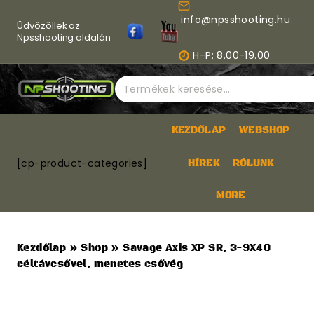
Skip
info@npsshooting.hu
to
Üdvözöllek az
content
Npsshooting oldalán
H-P: 8.00-19.00
Keresés
a
következőre:
KEZDŐLAP
WEBSHOP
[cp-product-categories]
HÍREK
RÓLUNK
MORE
Kezdőlap
»
Shop
»
Savage Axis XP SR, 3-9X40
céltávcsővel, menetes csővég