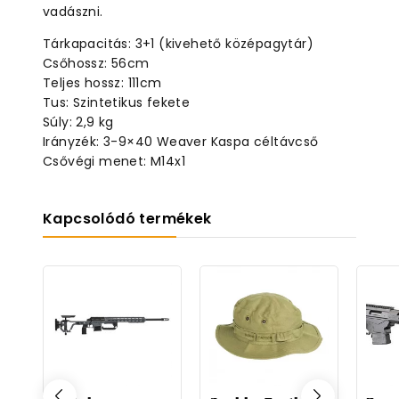
vadászni.
Tárkapacitás: 3+1 (kivehető középagytár)
Csőhossz: 56cm
Teljes hossz: 111cm
Tus: Szintetikus fekete
Súly: 2,9 kg
Irányzék: 3-9×40 Weaver Kaspa céltávcső
Csővégi menet: M14x1
Kapcsolódó termékek