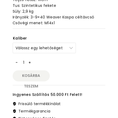
Tus: Szintetikus fekete
Súly: 2,9 kg
Irányzék: 3-9×40 Weaver Kaspa céltávcső
Csővégi menet: M14x1
Kaliber
Savage
Axis
XP
KOSÁRBA
SR,
3-
TESZEM
9X40
Ingyenes Szállítás 50.000 Ft Felett!
céltávcsővel,
menetes
Frissülő termékkínálat
csővég
Termékgarancia
mennyiség