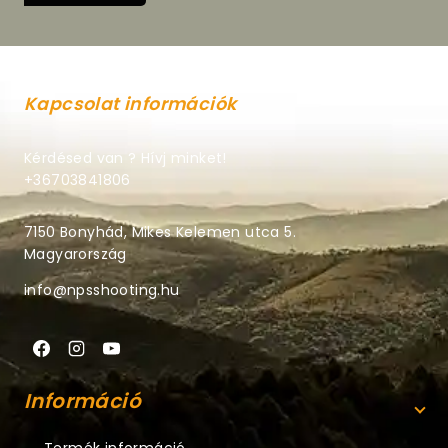
Kapcsolat információk
Kérdésed van ? Hívj minket!
+36703841806
7150 Bonyhád, Mikes Kelemen utca 5.
Magyarország
info@npsshooting.hu
Információ