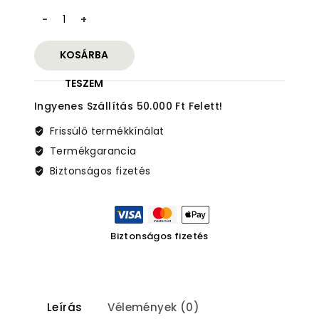
Messerschmitt
MPR
Precision
KOSÁRBA
Rifle
-
TESZEM
6.5
Ingyenes Szállítás 50.000 Ft Felett!
mm
Creedmoore
Frissülő termékkínálat
mennyiség
Termékgarancia
Biztonságos fizetés
Biztonságos fizetés
Leírás
Vélemények (0)