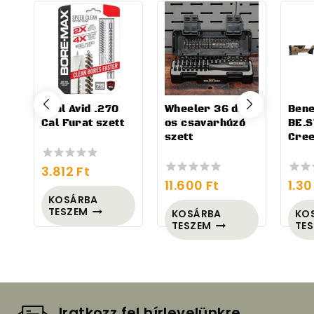
Real Avid .270
Wheeler 36 db-
Bene
Cal Furat szett
os csavarhúzó
BE.S
szett
Cre
3.812
Ft
0
11.600
Ft
1.3
out
0
0
of
out
out
KOSÁRBA
5
of
of
TESZEM
KOSÁRBA
KO
5
5
TESZEM
TE
Iratkozz fel hírlevelünkre