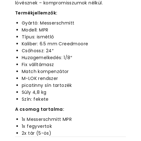
lövésznek – kompromisszumok nélkül.
Termékjellemzők:
Gyártó: Messerschmitt
Modell: MPR
Típus: ismétlő
Kaliber: 6.5 mm Creedmoore
Csőhossz: 24″
Huzagemelkedés: 1/8″
Fix válltámasz
Match kompenzátor
M-LOK rendszer
picatinny sín tartozék
Súly 4,8 kg
Szín: fekete
A csomag tartalma:
1x Messerschmitt MPR
1x fegyvertok
2x tár (5-ös)