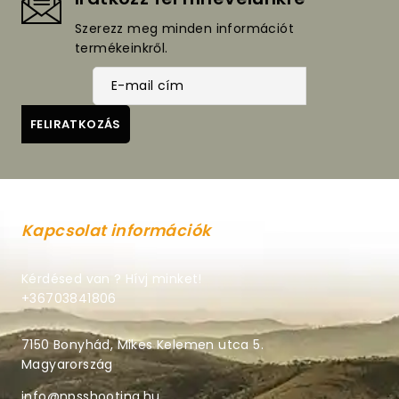
Szerezz meg minden információt
termékeinkről.
Kapcsolat információk
Kérdésed van ? Hívj minket!
+36703841806
7150 Bonyhád, Mikes Kelemen utca 5.
Magyarország
info@npsshooting.hu