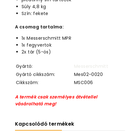
Súly 4,8 kg
Szín: fekete
A csomag tartalma:
1x Messerschmitt MPR
1x fegyvertok
2x tár (5-ös)
Gyártó:
Messerschmitt
Gyártó cikkszám:
Mes02-0020
Cikkszám:
MSC006
A termék csak személyes átvétellel
vásárolható meg!
Kapcsolódó termékek