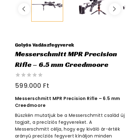
Golyós Vadászfegyverek
Messerschmitt MPR Precision
Rifle – 6.5 mm Creedmoore
0
599.000
Ft
out
of
Messerschmitt MPR Precision Rifle – 6.5 mm
5
Creedmoore
Büszkén mutatjuk be a Messerschmitt család új
tagjait, a precíziós fegyvereket. A
Messerschmitt célja, hogy egy kiváló ár-érték
arányú precíziós fegyvert kínáljon minden