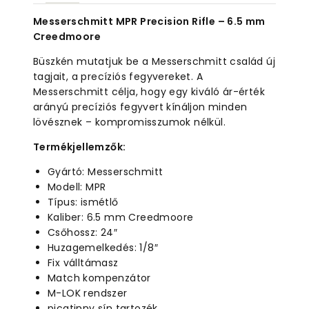
Messerschmitt MPR Precision Rifle – 6.5 mm
Creedmoore
Büszkén mutatjuk be a Messerschmitt család új
tagjait, a precíziós fegyvereket. A
Messerschmitt célja, hogy egy kiváló ár-érték
arányú precíziós fegyvert kínáljon minden
lövésznek – kompromisszumok nélkül.
Termékjellemzők:
Gyártó: Messerschmitt
Modell: MPR
Típus: ismétlő
Kaliber: 6.5 mm Creedmoore
Csőhossz: 24″
Huzagemelkedés: 1/8″
Fix válltámasz
Match kompenzátor
M-LOK rendszer
picatinny sín tartozék