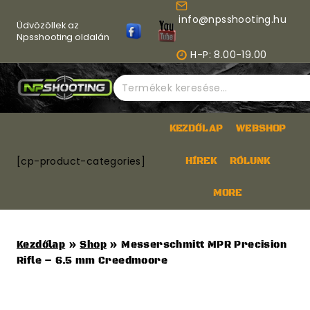
Skip
info@npsshooting.hu
to
Üdvözöllek az
content
Npsshooting oldalán
H-P: 8.00-19.00
Keresés
a
következőre:
KEZDŐLAP
WEBSHOP
[cp-product-categories]
HÍREK
RÓLUNK
MORE
Kezdőlap
»
Shop
»
Messerschmitt MPR Precision
Rifle – 6.5 mm Creedmoore