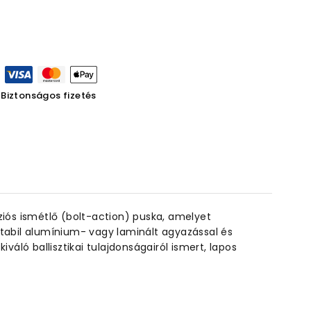
Biztonságos fizetés
ós ismétlő (bolt-action) puska, amelyet
 stabil alumínium- vagy laminált agyazással és
áló ballisztikai tulajdonságairól ismert, lapos