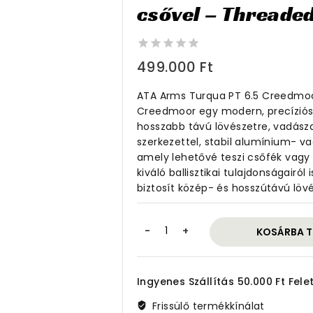
csővel – Threade
0
499.000
Ft
out
of
ATA Arms Turqua PT 6.5 Creedmoo
5
Creedmoor egy modern, precíziós 
hosszabb távú lövészetre, vadásza
szerkezettel, stabil alumínium- v
amely lehetővé teszi csőfék vagy 
kiváló ballisztikai tulajdonságair
biztosít közép- és hosszútávú lövé
ATA
KOSÁRBA T
Arms
Turqua
PT
Ingyenes Szállítás 50.000 Ft Felet
6.5
Creedmoor
Frissülő termékkínálat