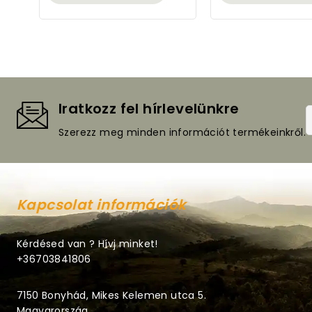
Iratkozz fel hírlevelünkre
Szerezz meg minden információt termékeinkről.
Kapcsolat információk
Kérdésed van ? Hívj minket!
+36703841806
7150 Bonyhád, Mikes Kelemen utca 5.
Magyarország