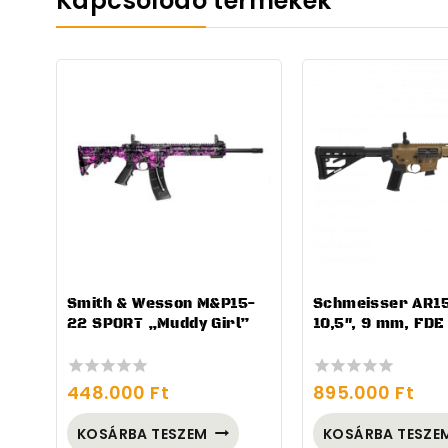
Kapcsolódó termékek
Smith & Wesson M&P15-
Schmeisser AR1
22 SPORT „Muddy Girl”
10,5″, 9 mm, FDE
448.000
Ft
895.000
Ft
0
0
out
out
of
of
KOSÁRBA TESZEM
KOSÁRBA TESZE
5
5