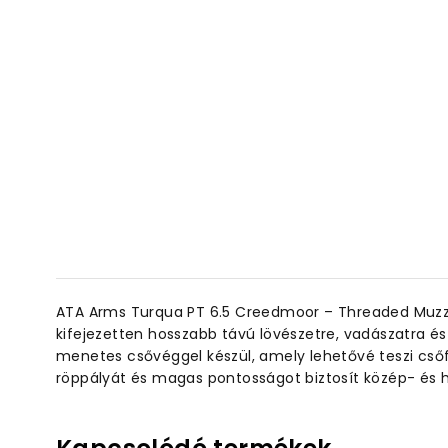
ATA Arms Turqua PT 6.5 Creedmoor – Threaded Muzzl
kifejezetten hosszabb távú lövészetre, vadászatra és
menetes csővéggel készül, amely lehetővé teszi csőfék
röppályát és magas pontosságot biztosít közép- és h