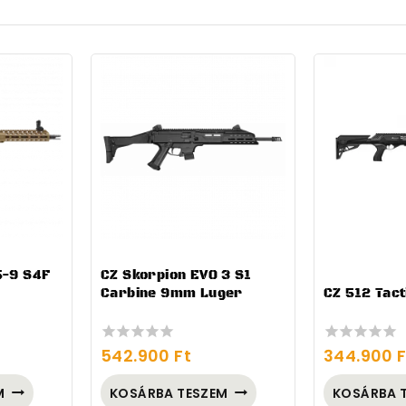
5-9 S4F
CZ Skorpion EVO 3 S1
Carbine 9mm Luger
CZ 512 Tact
542.900
Ft
344.900
F
0
0
out
out
of
of
M
KOSÁRBA TESZEM
KOSÁRBA 
5
5