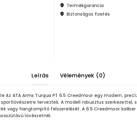
–
Termékgarancia
61
Biztonságos fizetés
cm
csővel
-
Threaded
Muzzle
5/8-
24
mennyiség
Leírás
Vélemények (0)
e Az ATA Arms Turqua PT 6.5 Creedmoor egy modern, precízi
 sportlövészetre terveztek. A modell robusztus szerkezettel,
 vagy hangtompító felszerelését. A 6.5 Creedmoor kaliber kiv
osszútávú lövészetnél.