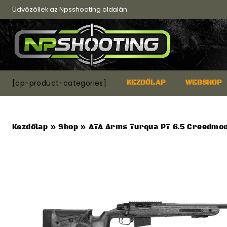
Skip
Üdvözöllek az Npsshooting oldalán
to
content
[cp-product-categories]
KEZDŐLAP
WEBSHOP
Kezdőlap
»
Shop
»
ATA Arms Turqua PT 6.5 Creedmoo