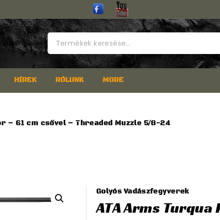
Keresés
a
következőre:
HÍREK
RÓLUNK
MORE
r – 61 cm csővel – Threaded Muzzle 5/8-24
Golyós Vadászfegyverek
ATA Arms Turqua 