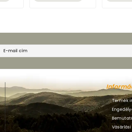
Informá
Termék i
Engedély
Bemutat
Vásárlási