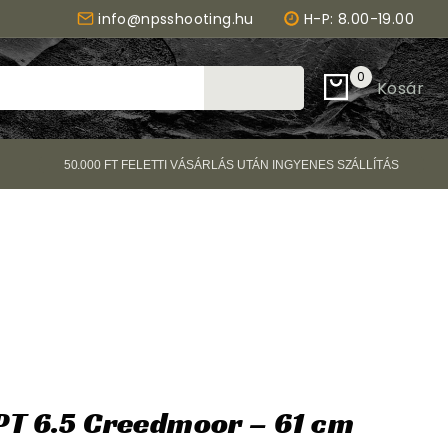
info@npsshooting.hu
H-P: 8.00-19.00
0
Kosár
Keresés
50.000 FT FELETTI VÁSÁRLÁS UTÁN INGYENES SZÁLLÍTÁS
PT 6.5 Creedmoor – 61 cm