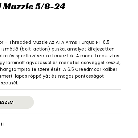
d Muzzle 5/8-24
r – Threaded Muzzle Az ATA Arms Turqua PT 6.5
ismétlő (bolt-action) puska, amelyet kifejezetten
tra és sportlövészetre terveztek. A modell robusztus
agy laminált agyazással és menetes csővéggel készül,
hangtompító felszerelését. A 6.5 Creedmoor kaliber
ól ismert, lapos röppályát és magas pontosságot
szetnél.
ESZEM
t!