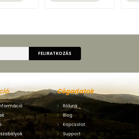
ció
Cégadatok
nformáció
Rólunk
ek
Blog
ó
Kapcsolat
 szabályok
Support