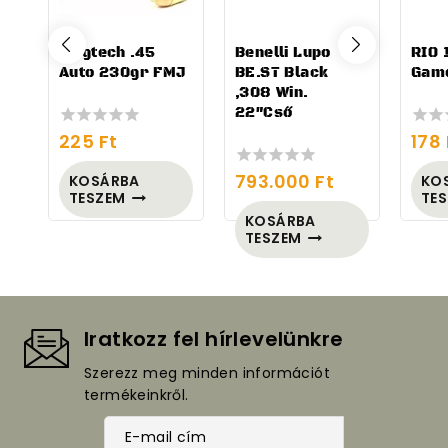
Magtech .45
Benelli Lupo
RIO 
Auto 230gr FMJ
BE.ST Black
Game
,308 Win.
22″Cső
225
Ft
178
0
0
out
out
of
of
793.000
Ft
KOSÁRBA
KO
0
5
5
TESZEM
TE
out
of
KOSÁRBA
5
TESZEM
Iratkozz fel hírlevelünkre
Szerezz meg minden információt
termékeinkről.