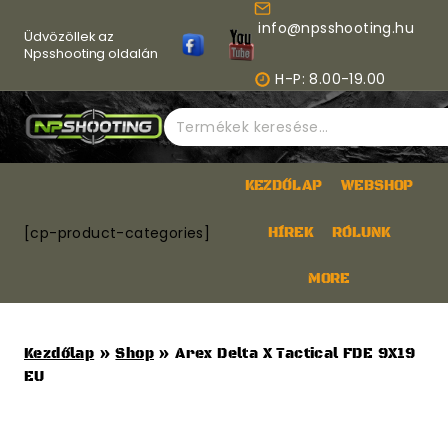
Skip
info@npsshooting.hu
to
Üdvözöllek az
content
Npsshooting oldalán
H-P: 8.00-19.00
Keresés
a
következőre:
KEZDŐLAP
WEBSHOP
[cp-product-categories]
HÍREK
RÓLUNK
MORE
Kezdőlap
»
Shop
»
Arex Delta X Tactical FDE 9X19
EU