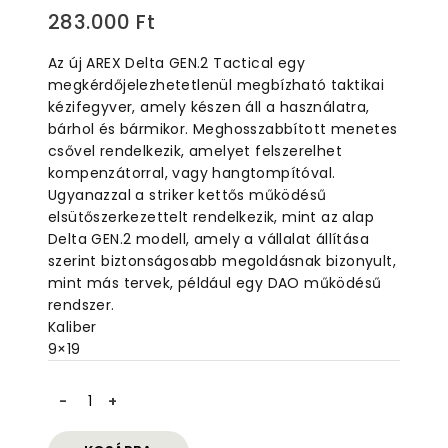
0
283.000
Ft
out
of
Az új AREX Delta GEN.2 Tactical egy
5
megkérdőjelezhetetlenül megbízható taktikai
kézifegyver, amely készen áll a használatra,
bárhol és bármikor. Meghosszabbított menetes
csővel rendelkezik, amelyet felszerelhet
kompenzátorral, vagy hangtompítóval.
Ugyanazzal a striker kettős működésű
elsütőszerkezettelt rendelkezik, mint az alap
Delta GEN.2 modell, amely a vállalat állítása
szerint biztonságosabb megoldásnak bizonyult,
mint más tervek, például egy DAO működésű
rendszer.
Kaliber
9×19
Arex
Delta
X