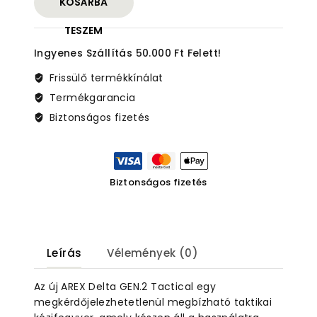
KOSÁRBA
Tactical
FDE
TESZEM
9X19
Ingyenes Szállítás 50.000 Ft Felett!
EU
mennyiség
Frissülő termékkínálat
Termékgarancia
Biztonságos fizetés
Biztonságos fizetés
Leírás
Vélemények (0)
Az új AREX Delta GEN.2 Tactical egy
megkérdőjelezhetetlenül megbízható taktikai