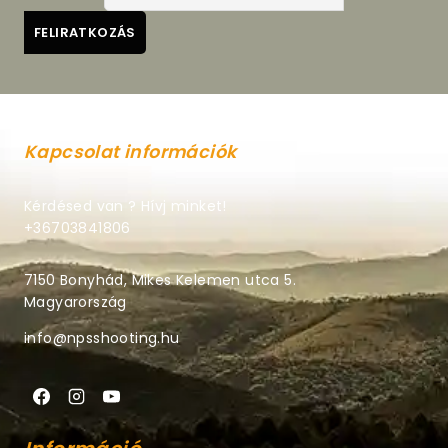
Kapcsolat információk
Kérdésed van ? Hívj minket!
+36703841806
7150 Bonyhád, Mikes Kelemen utca 5.
Magyarország
info@npsshooting.hu