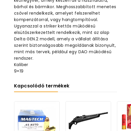
kézifegyver, amely készen áll a használatra,
bárhol és bármikor. Meghosszabbított menetes
csővel rendelkezik, amelyet felszerelhet
kompenzátorral, vagy hangtompítóval.
Ugyanazzal a striker kettős működésű
elsütőszerkezettelt rendelkezik, mint az alap
Delta GEN.2 modell, amely a vállalat állítása
szerint biztonságosabb megoldásnak bizonyult,
mint más tervek, például egy DAO működésű
rendszer.
Kaliber
9×19
Kapcsolódó termékek